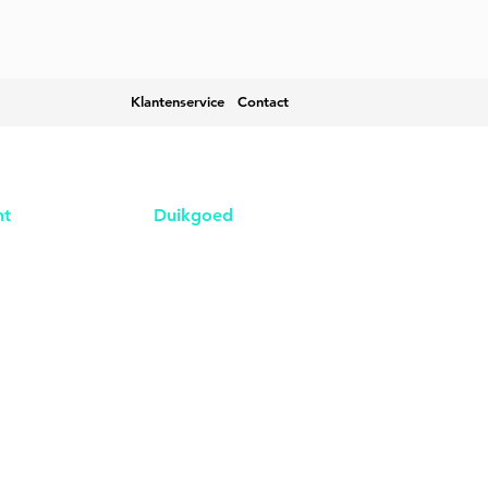
Klantenservice
Contact
nt
Duikgoed
n
Contact
eren
Over ons
ingen
Nieuws
& Facturen