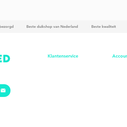
 bezorgd
Beste duikshop van Nederland
Beste kwaliteit
Klantenservice
Accou
Bestellen
In
logg
e
Betalen
Registr
Verzenden & bezorgen
Bestell
Retouren
Orders 
Garantie & klachten​
Expo
rt & BTW