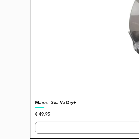
Mares - Sea Vu Dry+
Prijs
€ 49,95