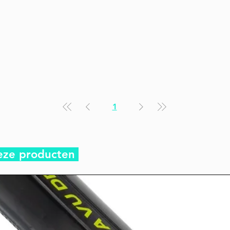
1
eze producten