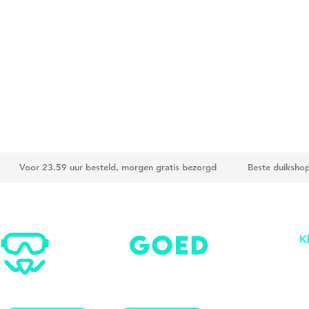
Voor 23.59 uur besteld, morgen gratis bezorgd
Beste duiksho
K
Be
B
V