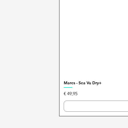
Mares - Sea Vu Dry+
Prijs
€ 49,95