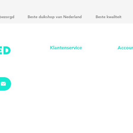
 bezorgd
Beste duikshop van Nederland
Beste kwaliteit
Klantenservice
Accou
Bestellen
In
logg
e
Betalen
Registr
Verzenden & bezorgen
Bestell
Retouren
Orders 
Garantie & klachten​
Expo
rt & BTW