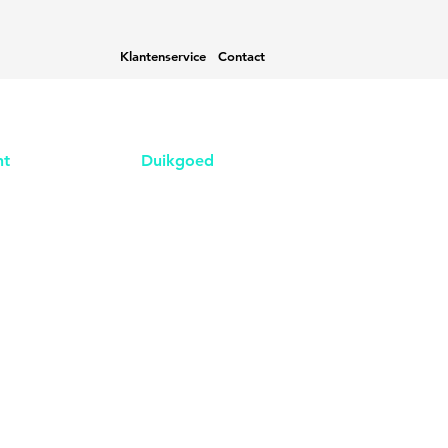
Klantenservice
Contact
nt
Duikgoed
n
Contact
eren
Over ons
ingen
Nieuws
& Facturen