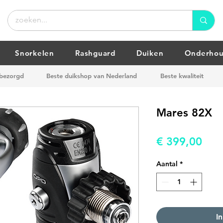
Snorkelen
Rashguard
Duiken
Onderho
 bezorgd
Beste duikshop van Nederland
Beste kwaliteit
Mares 82X
Prij
€ 399,00
Aantal
*
I